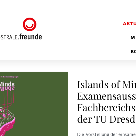
AKT
M
K
Islands of Mi
Examensausst
Fachbereichs
der TU Dres
Die Vorstellung der einsamen