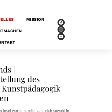
UELLES
MISSION
ITMACHEN
ONTAKT
nds |
el­lung des
 Kunstpädagogik
den
 Insel wurde bereits zahlreich sowohl in